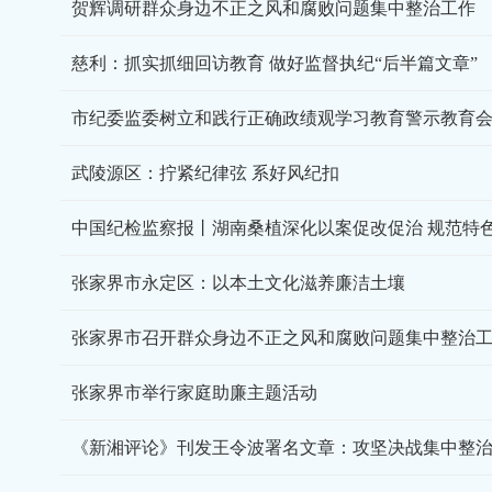
贺辉调研群众身边不正之风和腐败问题集中整治工作
慈利：抓实抓细回访教育 做好监督执纪“后半篇文章”
市纪委监委树立和践行正确政绩观学习教育警示教育
武陵源区：拧紧纪律弦 系好风纪扣
中国纪检监察报丨湖南桑植深化以案促改促治 规范特
张家界市永定区：以本土文化滋养廉洁土壤
张家界市召开群众身边不正之风和腐败问题集中整治
张家界市举行家庭助廉主题活动
《新湘评论》刊发王令波署名文章：攻坚决战集中整治